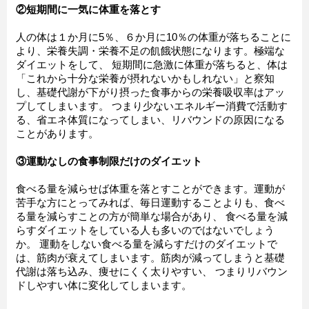
②短期間に一気に体重を落とす
人の体は１か月に5％、６か月に10％の体重が落ちることに
より、栄養失調・栄養不足の飢餓状態になります。極端な
ダイエットをして、 短期間に急激に体重が落ちると、体は
「これから十分な栄養が摂れないかもしれない」と察知
し、基礎代謝が下がり摂った食事からの栄養吸収率はアッ
プしてしまいます。 つまり少ないエネルギー消費で活動す
る、省エネ体質になってしまい、リバウンドの原因になる
ことがあります。
③運動なしの食事制限だけのダイエット
食べる量を減らせば体重を落とすことができます。運動が
苦手な方にとってみれば、毎日運動することよりも、食べ
る量を減らすことの方が簡単な場合があり、 食べる量を減
らすダイエットをしている人も多いのではないでしょう
か。 運動をしない食べる量を減らすだけのダイエットで
は、筋肉が衰えてしまいます。筋肉が減ってしまうと基礎
代謝は落ち込み、痩せにくく太りやすい、 つまりリバウン
ドしやすい体に変化してしまいます。