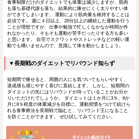
食事制限だけのダイエットでも体重は減少しますが、筋肉
も落ち基礎代謝も落ち、結果的に痩せにくく太りやすい体
ができてしまいます。 運動により筋肉量を維持することは
必須です。 週に４日以上、20分以上の継続した運動を行う
ことが理想ですが、仕事や勉強で忙しくなかなか時間が作
れなかったり、そもそも運動が苦手だったりする方も多い
と思います。 自宅でスクワットやストレッチなどの軽い運
動でも構いませんので、意識して体を動かしましょう。
▼長期戦のダイエットでリバウンド知らず
短期間で痩せると、周囲の人にも気づいてもらいやすく、
達成感も感じやすく喜びに直結します。 しかし、短期間の
ダイエットの先にはリバウンドが待っていることがお分か
りいただけたでしょうか。 ダイエットは１か月に3％、6か
月に8％程度の体重減少を目標に、運動習慣をつけて続けら
れる食事療法を長期戦で臨むと、リバウンド王になること
を防ぐことができます。 ぜひ試してみてください。