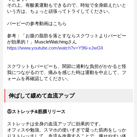
その上、有酸素運動もできるので、時短で全身鍛えたいと
いう方は、ちょっと頑張ってトライしてください。
バービーの参考動画はこちら
参考：「お腹の脂肪を落とすならスクワットよりバーピー
が効果的！」MuscleWatchingさん
https://www.youtube.com/watch?v=Y96i-xJwGII
スクワットもバーピーも、関節に過剰な負担がかかると怪
我につながるので、痛みを感じた時は運動を中止して、フ
ォームを再確認してください。
伸ばして緩めて血流アップ
⑤ストレッチ&筋膜リリース
ストレッチは全身の血流アップに効果的です。
オフィスや勉強、スマホの使いすぎで凝った筋肉をしっか
りストレッチして、血流を改善することで、痩せやすい体