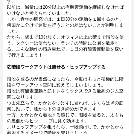
す。
以前は、減量には20分以上の有酸素運動を継続しなければ
いけないと考えられていました。
しかし近年の研究では、１日30分の運動を１回するのと、
何回かに分けて運動を行うことの差はないことが判明しま
した。
だから、駅まで10分歩く、オフィスの上の階まで階段を使
う、タクシーは使わない、ランチの時間に公園を散歩す
る、こんな動作の積み重ねで、１日の有酸素運動量を稼い
で行きましょう！
②階段ワークアウトは痩せる・ヒップアップする
階段を登るのが当然になったら、今度はもっと積極的に階
段をワークアウト空間に変えてしまいましょう。
階段は有酸素運動と筋トレをミックスできる最高のジム空
間になります。
つま先立ちで、かかとをつけずに登れば、ふくらはぎの筋
肉に効いて、膝から下の引き締めができます。
一方、かかとから着地する感じで、階段を登ると、太もも
の裏側からヒッ プに良く効きます。
よりヒップアップを狙うなら、一段飛ばしで、かかとから
着地するイメージで階段を登りましょう。